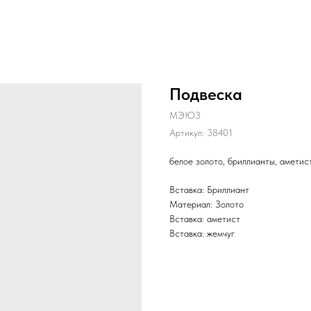
Подвеска
МЭЮЗ
Артикул:
38401
белое золото, бриллианты, аметис
Вставка: Бриллиант
Материал: Золото
Вставка: аметист
Вставка: жемчуг